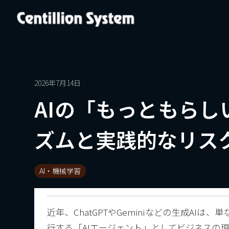
2026年7月14日
AIの「もっともら
ズムと実践的なリス
AI・機械学習
近年、ChatGPTやGeminiなどの生成A
行する「AIエージェント」としてビジネスの現