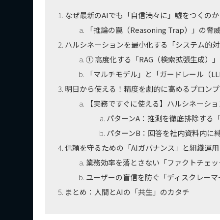
なぜ最新のAIでも「自信満々に」嘘をつくのか
「推論の罠（Reasoning Trap）」の脅
ハルシネーションを最小化する「システム的対
① 高度化する「RAG（検索拡張生成）
「マルチモデル」と「ガードレール（LLM-a
明日から使える！精度を劇的に高めるプロンプ
【実務ですぐに使える】ハルシネーショ
パターンA：推測を徹底排除する
パターンB：回答を社内資料内に
信頼を守るための「AIガバナンス」と組織運用
業務効率を落とさない「ファクトチェッ
ユーザーの盲信を防ぐ「ディスクレーマ
まとめ：人間とAIの「共生」のカタチ