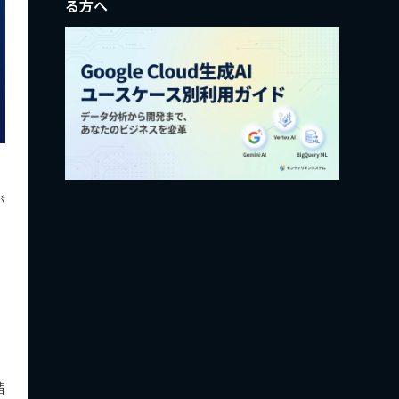
る方へ
が
精