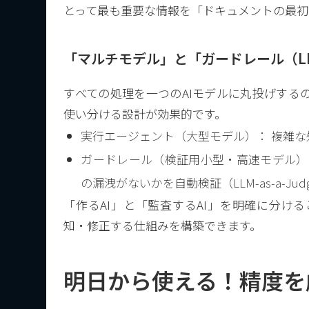
とって最も重要な情報を「ドキュメントの最初
「マルチモデル」と「ガードレール（LLM-
すべての処理を一つのAIモデルに丸投げする
使い分ける設計が効果的です。
実行エージェント（大型モデル）： 複雑
ガードレール（検証用小型・高速モデル）
の漏洩がないかを自動検証（LLM-as-a-Jud
「作るAI」と「監査するAI」を明確に分け
知・修正する仕組みを構築できます。
明日から使える！精度を