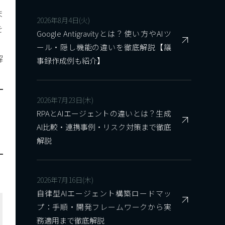
ま
2026年8月4日(火)
を
Google Antigravityとは？使い方やAIツ
ール・隠し機能の違いを徹底解説【議
解
事録作成例も紹介】
2026年7月23日(木)
RPAとAIエージェントの違いとは？生成
AI比較・連携事例・リスク対策まで徹底
解説
2026年7月16日(木)
自律型AIエージェント構築ロードマッ
プ：手順・開発フレームワークから実
務適用まで徹底解説