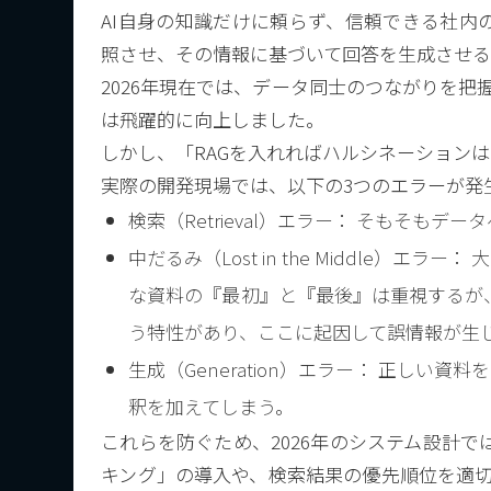
AI自身の知識だけに頼らず、信頼できる社内
照させ、その情報に基づいて回答を生成させる
2026年現在では、データ同士のつながりを把握
は飛躍的に向上しました。
しかし、「RAGを入れればハルシネーションは
実際の開発現場では、以下の3つのエラーが発
検索（Retrieval）エラー： そもそも
中だるみ（Lost in the Middle）
な資料の『最初』と『最後』は重視するが
う特性があり、ここに起因して誤情報が生
生成（Generation）エラー： 正しい
釈を加えてしまう。
これらを防ぐため、2026年のシステム設計
キング」の導入や、検索結果の優先順位を適切に並