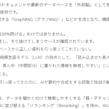
のドキュメントや最新のデータベースを「外部脳」として
技術です。
する「GraphRAG（グラフRAG）」などが主流となり、精
100%防げる」わけではありません。
生し、すり抜けてしまうケースが確認されています。
データベースから正しい資料を引っ張ってこれていない。
エラー： 大規模言語モデル（LLM）の弱点として、「読み込ませた長
、真ん中（中間部分）に書かれた情報を無視しやすい」と
じる。
資料を引っ張ってきたのに、AIが要約や合成をする段階で独自の
では、データを細かく分けて検索しやすくする「親・子チャ
び替える「リランキング（Reranking）」を挟み、AI