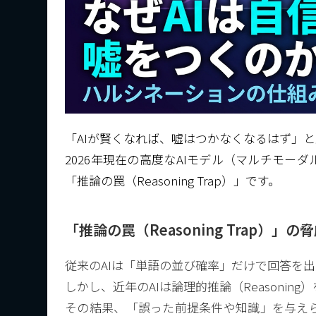
「AIが賢くなれば、嘘はつかなくなるはず」
2026年現在の高度なAIモデル（マルチモ
「推論の罠（Reasoning Trap）」です。
「推論の罠（Reasoning Trap）」の
従来のAIは「単語の並び確率」だけで回答を
しかし、近年のAIは論理的推論（Reasoni
その結果、「誤った前提条件や知識」を与え