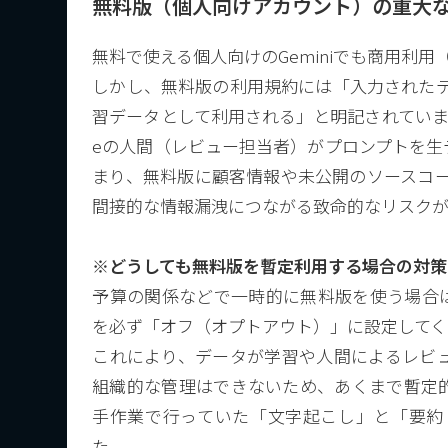
無料版（個人向けアカウント）の重大
無料で使える個人向けのGeminiでも商用利
しかし、無料版の利用規約には「入力されたデ
習データとして利用される」と明記されていま
eの人間（レビュー担当者）がプロンプトを生
まり、無料版に顧客情報や未公開のソースコー
間接的な情報漏洩につながる致命的なリスクが
※どうしても無料版を暫定利用する場合の対策
予算の関係などで一時的に無料版を使う場合は、G
を必ず「オフ（オプトアウト）」に設定してく
これにより、データが学習や人間によるレビ
組織的な管理はできないため、あくまで暫定
手作業で行っていた「文字起こし」と「要約
た。