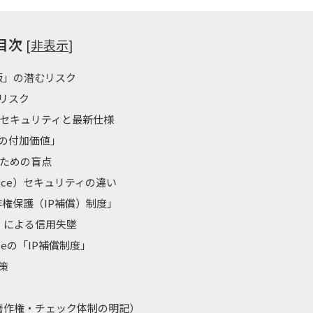
目次
[
非表示
]
版」の潜むリスク
リスク
セキュリティと最新仕様
の付加価値」
うための盲点
space）セキュリティの違い
作権保護（IP補償）制度」
）による信用失墜
eの「IP補償制度」
策
著作権・チェック体制の明記）