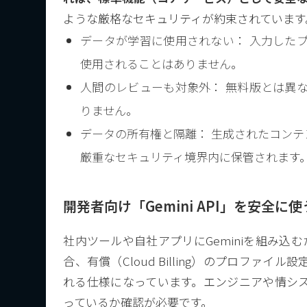
ような厳格なセキュリティが約束されています
データが学習に使用されない： 入力したプ
使用されることはありません。
人間のレビューも対象外： 無料版とは異な
りません。
データの所有権と隔離： 生成されたコン
厳重なセキュリティ境界内に保管されます
開発者向け「Gemini API」を安全に
社内ツールや自社アプリにGeminiを組み込むために「
合、有償（Cloud Billing）のプロフ
れる仕様になっています。エンジニアや情シ
っているか確認が必要です。