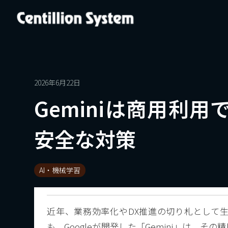
2026年6月22日
Geminiは商用利
安全な対策
AI・機械学習
近年、業務効率化やDX推進の切り札として生
も、Googleが開発した「Gemini」は、その精