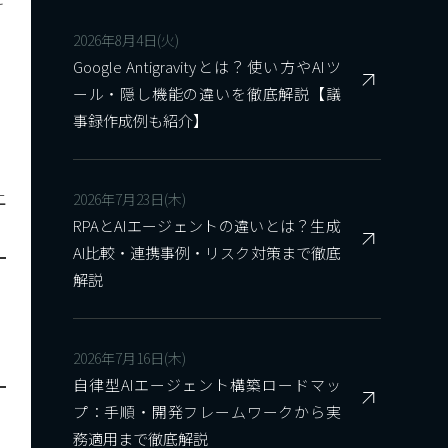
2026年8月4日(火)
Google Antigravityとは？使い方やAIツ
ール・隠し機能の違いを徹底解説【議
事録作成例も紹介】
上
2026年7月23日(木)
RPAとAIエージェントの違いとは？生成
AI比較・連携事例・リスク対策まで徹底
解説
2026年7月16日(木)
自律型AIエージェント構築ロードマッ
プ：手順・開発フレームワークから実
務適用まで徹底解説