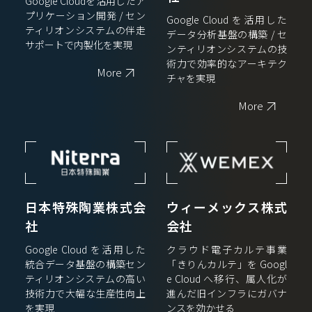
Google Cloudを活用したア
プリケーション開発 / セン
Google Cloud を活用した
ティリオンシステムの伴走
データ分析基盤の構築 / セ
サポートで内製化を実現
ンティリオンシステムの技
術力で効率的なアーキテク
More
チャを実現
More
日本特殊陶業株式会
ウィーメックス株式
社
会社
Google Cloud を活用した
クラウド電子カルテ事業
統合データ基盤の構築セン
「きりんカルテ」を Googl
ティリオンシステムの高い
e Cloud へ移行、属人化が
技術力で大幅な生産性向上
進んだ旧インフラにガバナ
を実現
ンスを効かせる