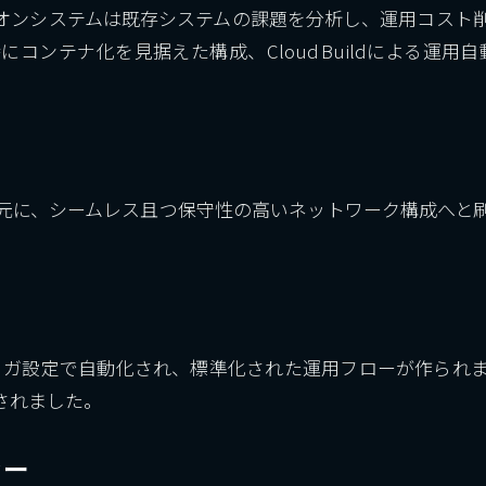
オンシステムは既存システムの課題を分析し、運用コスト
ナ化を見据えた構成、Cloud Buildによる運用自動化、Te
元に、シームレス且つ保守性の高いネットワーク構成へと
ldのトリガ設定で自動化され、標準化された運用フローが作ら
されました。
ァー