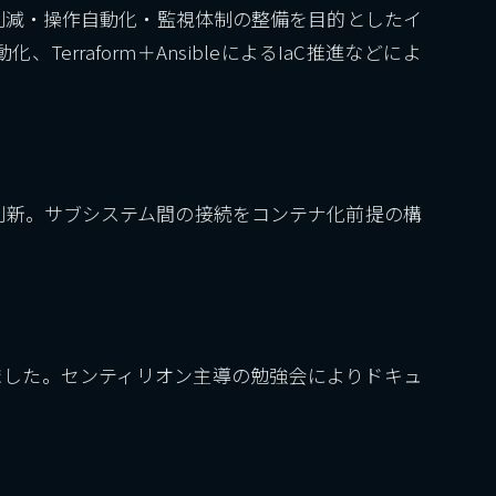
削減・操作自動化・監視体制の整備を目的としたイ
rraform＋AnsibleによるIaC推進などによ
刷新。サブシステム間の接続をコンテナ化前提の構
れました。センティリオン主導の勉強会によりドキュ