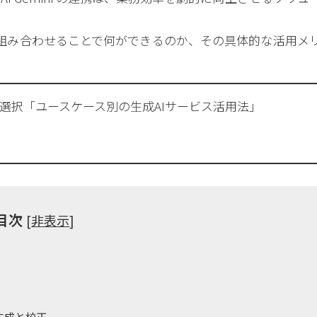
emini を組み合わせることで何ができるのか、その具体的な活用メ
選択「ユースケース別の生成AIサービス活用法」
目次
[
非表示
]
章生成と校正