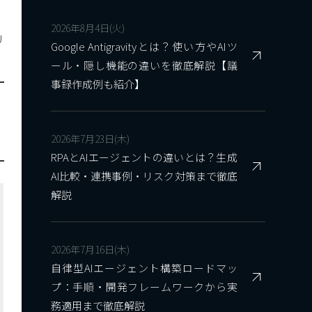
2026年8月4日(火)
リ
Google Antigravityとは？使い方やAIツ
ール・隠し機能の違いを徹底解説【議
事録作成例も紹介】
2026年7月23日(木)
RPAとAIエージェントの違いとは？生成
AI比較・連携事例・リスク対策まで徹底
解説
2026年7月16日(木)
自律型AIエージェント構築ロードマッ
プ：手順・開発フレームワークから実
務適用まで徹底解説