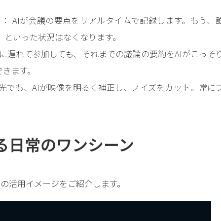
r me）： AIが会議の要点をリアルタイムで記録します。もう、
、といった状況はなくなります。
に遅れて参加しても、それまでの議論の要約をAIがこっそ
できます。
光でも、AIが映像を明るく補正し、ノイズをカット。常に
。
わる日常のワンシーン
別の活用イメージをご紹介します。