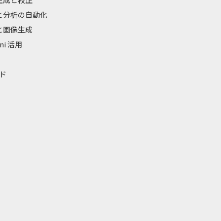
理と分析の自動化
成と画像生成
ni 活用
ド