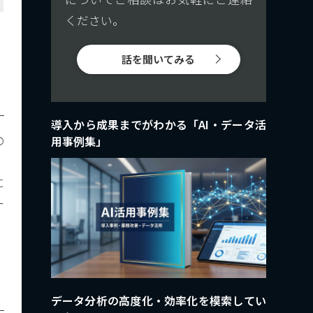
ください。
話を聞いてみる
導入から成果までがわかる「AI・データ活
の
用事例集」
に
ー
データ分析の高度化・効率化を模索してい