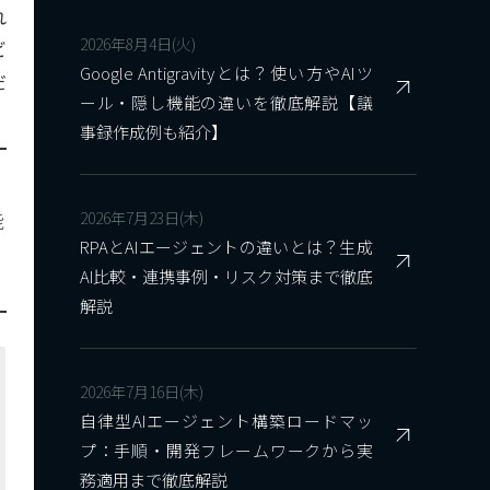
れ
2026年8月4日(火)
ビ
Google Antigravityとは？使い方やAIツ
だ
ール・隠し機能の違いを徹底解説【議
事録作成例も紹介】
能
2026年7月23日(木)
RPAとAIエージェントの違いとは？生成
AI比較・連携事例・リスク対策まで徹底
解説
2026年7月16日(木)
自律型AIエージェント構築ロードマッ
プ：手順・開発フレームワークから実
務適用まで徹底解説