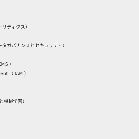
アナリティクス）
ス（データガバナンスとセキュリティ）
 ）
 KMS ）
ment （ IAM ）
I と機械学習）