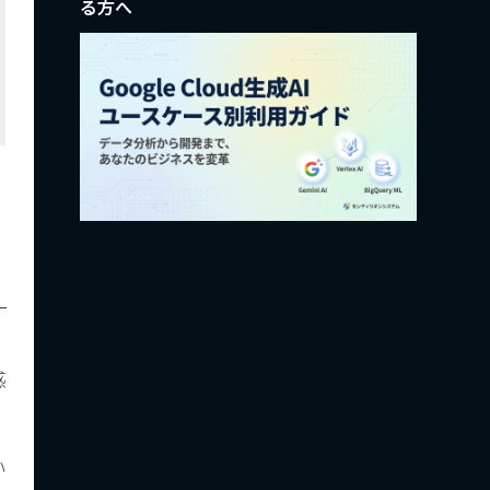
る方へ
」
感
い