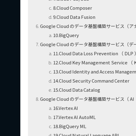
8.Cloud Composer
9.Cloud Data Fusion
Google Cloud のデータ基盤構築サービス（
10.BigQuery
Google Cloud のデータ基盤構築サービ
11.Cloud Data Loss Prevention （ DLP
12.Cloud Key Management Service （
13.Cloud Identity and Access Manage
14.Cloud Security Command Center
15.Cloud Data Catalog
Google Cloud のデータ基盤構築サービス（ A
16.Vertex AI
17.Vertex AI AutoML
18.BigQuery ML
19.Cloud Natural Language API