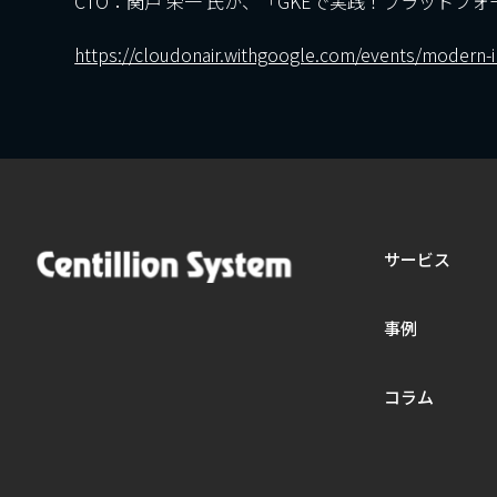
CTO：関戸 栄一 氏が、「GKEで実践！プラット
https://cloudonair.withgoogle.com/events/modern-
サービス
事例
コラム