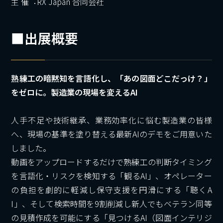
主 催︓RX Japan 合同会社
■
出展概要
熟練工の暗黙知を言語化し、「あの図面どこだっけ？」
をゼロに。製造業の現場を変えるAI
人手不足や技術継承、業務効率化に悩む製造業の皆様
へ、現場の基準を塗り替える最新AIのデモをご用意いた
しました。
動画をアップロードするだけで熟練工の判断タイミング
を言語化・リスクを検知する「観るAI」、オペレーター
の負担を劇的に軽減し保守支援を円滑にする「聴くA
I」、そして検索時間を9割削減し新人でもベテラン同等
の見積作成を可能にする「見つけるAI（図面インテリジ